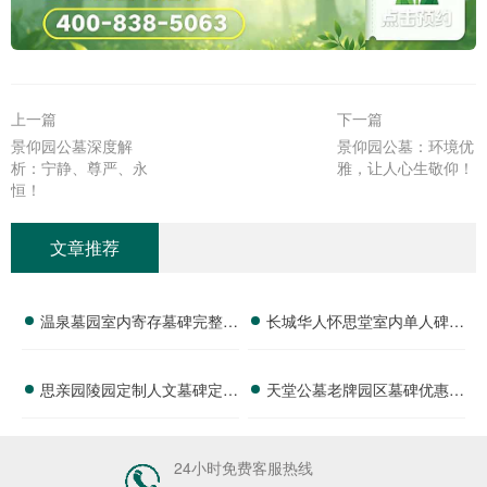
上一篇
下一篇
景仰园公墓深度解
景仰园公墓：环境优
析：宁静、尊严、永
雅，让人心生敬仰！
恒！
文章推荐
温泉墓园室内寄存墓碑完整报
长城华人怀思堂室内单人碑位
价 防潮维保费用活动期减免
完整报价 追思厅使用费用减
思亲园陵园定制人文墓碑定价
天堂公墓老牌园区墓碑优惠汇
详解
免详解
明细 纪念空间免费开放使用
总 代祭服务低价配套选购详
详解
解
24小时免费客服热线