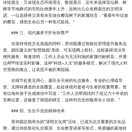
传统观念，又体现生态环保理念。数据显示，近年来选择花坛葬、树
葬等节地葬式的市民比例逐年上升，反映出公众丧葬观念的文明演
进。一位选择将父亲骨灰安放在樱花树下的家属坦言："看着年年绽放
的樱花，感觉生命以另一种形式延续。"
### 三、现代服务守护永恒尊严
在保持传统文化底蕴的同时，景仰园通过智能化管理提升服务品
质。园区建立的"智慧陵园"系统，可实现网上祭扫、远程墓碑清洁等
便民服务。每逢清明，工作人员会为无法到场的家属代献鲜花，并通
过APP传送实时影像。这种"科技+人文"的服务模式，解决了现代人时
空受限的痛点，让哀思不被距离阻隔。
在细节处更见用心。墓区全天候的礼仪服务、专业的心理疏导
室、无障碍通道的全面覆盖，处处体现对逝者与生者的双重尊重。曾
有位海外游子在感谢信中写道："工作人员帮我找到了祖父六十年前的
安葬位置，还修复了斑驳的碑文，这种对历史的敬畏令人动容。"
### 四、生生不息的精神传承
景仰园定期举办的"清明文化周"活动，已成为北京重要的文化品
牌。通过传统祭祀礼仪展演、生命教育讲座等形式，将肃穆的墓地转