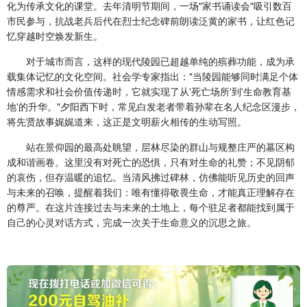
化为传承文化的课堂。去年清明节期间，一场"家书诵读会"吸引数百
市民参与，抗战老兵后代在烈士纪念碑前朗读泛黄的家书，让红色记
忆穿越时空焕发新生。
对于城市而言，这样的现代陵园已超越单纯的殡葬功能，成为承
载集体记忆的文化空间。社会学专家指出："当陵园能够同时满足个体
情感需求和社会价值传递时，它就实现了从'死亡场所'到'生命教育基
地'的升华。"夕阳西下时，常见白发老者带着孙辈在名人纪念区漫步，
将先贤故事娓娓道来，这正是文明薪火相传的生动写照。
站在景仰园的最高处眺望，层林尽染的群山与规整庄严的墓区构
成和谐画卷。这里没有对死亡的恐惧，只有对生命的礼赞；不见阴郁
的哀伤，但存温暖的追忆。当清风拂过碑林，仿佛能听见历史的回声
与未来的召唤，提醒着我们：唯有懂得敬畏生命，才能真正理解存在
的尊严。在这片连接过去与未来的土地上，每个驻足者都能找到属于
自己的心灵对话方式，完成一次关于生命意义的沉思之旅。