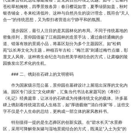
苍松翠柏掩映，四季景致各异：春日樱花如雪，夏季绿荫如盖，秋时
银杏铺金，冬来松涛低吟。这种与自然共生的设计理念，既符合"天人
合一"的传统思想，又为祭扫者营造出宁静平和的氛围。
漫步园区，最引人注目的是其园林化的布局。不同于传统墓地的
密集排列，景仰园借鉴了江南园林的造景手法，通过曲径通幽的步
道、错落有致的景观小品，将墓区划分为多个主题园区。如"松鹤
苑"以长寿文化为主题，种植百年古松；"梅兰居"则通过梅竹点缀，彰
显文人风骨。这种将生命纪念与自然美学相结合的方式，让肃穆的陵
园焕发出艺术化的生机。
### 二、镌刻在石碑上的文明密码
作为国家级示范公墓，景仰园在墓碑设计上展现出深厚的文化内
涵。园区专门设立"文化碑廊"，汇集当代书法名家题写的《孝经》
《礼记》经典篇章，让冰冷的石碑成为传播传统文化的载体。许多墓
碑上镌刻着传统箴言或人生格言，如"厚德载物""清白传家"等，这些文
字不仅是个人生命的总结，更构成一部立体的家风教科书。
特别值得一提的是生态葬区的创新实践。在"碧水长天"水景葬
区，采用可降解骨灰罐与湿地景观结合的方式，既满足"入土为安"的