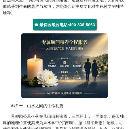
能感受到生命的尊严与永恒，更能体会到中华文化对生死哲学的独特
诠释。
☎ 景仰园陵园电话:400-838-5063
### 一、山水之间的生命礼赞
景仰园公墓
坐落在燕山山脉南麓，三面环山，一面临水，得天独
厚的地理位置使其成为风水学中的"吉壤"。据《昌平州志》记载，明
代皇家曾在此选址修建陵寝，足见其自然环境之优越。如今，公墓内