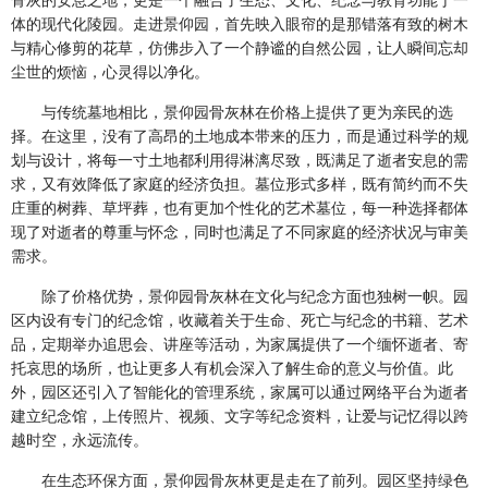
体的现代化陵园。走进景仰园，首先映入眼帘的是那错落有致的树木
与精心修剪的花草，仿佛步入了一个静谧的自然公园，让人瞬间忘却
尘世的烦恼，心灵得以净化。
与传统墓地相比，景仰园骨灰林在价格上提供了更为亲民的选
择。在这里，没有了高昂的土地成本带来的压力，而是通过科学的规
划与设计，将每一寸土地都利用得淋漓尽致，既满足了逝者安息的需
求，又有效降低了家庭的经济负担。墓位形式多样，既有简约而不失
庄重的树葬、草坪葬，也有更加个性化的艺术墓位，每一种选择都体
现了对逝者的尊重与怀念，同时也满足了不同家庭的经济状况与审美
需求。
除了价格优势，景仰园骨灰林在文化与纪念方面也独树一帜。园
区内设有专门的纪念馆，收藏着关于生命、死亡与纪念的书籍、艺术
品，定期举办追思会、讲座等活动，为家属提供了一个缅怀逝者、寄
托哀思的场所，也让更多人有机会深入了解生命的意义与价值。此
外，园区还引入了智能化的管理系统，家属可以通过网络平台为逝者
建立纪念馆，上传照片、视频、文字等纪念资料，让爱与记忆得以跨
越时空，永远流传。
在生态环保方面，景仰园骨灰林更是走在了前列。园区坚持绿色