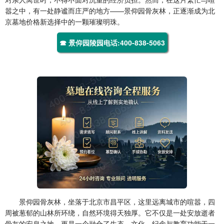
嚣之中，有一处静谧而庄严的地方——景仰园骨灰林，正逐渐成为北
京墓地价格新选择中的一颗璀璨明珠。
☎ 景仰园陵园电话:400-838-5063
景仰园骨灰林，坐落于北京市昌平区，这里远离城市的喧嚣，四
周被葱郁的山林所环绕，自然环境得天独厚。它不仅是一处安放逝者
骨灰的安息之地，更是一个融合了生态、文化、纪念与教育功能于一