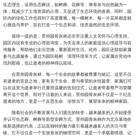
生态理念，采用生态葬法，如树葬、花葬等，将骨灰与自然融为一
体，既减少了土地资源的占用，又促进了生态环境的改善。同时，园
区内的绿化工作也得到了高度重视，每一棵树木、每一片花草都是精
心挑选与养护，旨在打造一个生态和谐、绿意盎然的安息环境。
值得一提的是，景仰园骨灰林还非常注重人文关怀与心理支持。
园区内设有专业的心理咨询室，为失去亲人的家庭提供心理疏导与咨
询服务，帮助他们走出悲痛，重新面对生活。此外，园区还鼓励家属
参与志愿服务，通过为园区植树、清理环境等方式，让家属在劳动中
找到慰藉，也让逝者的精神得以延续。
在景仰园骨灰林，每一个生命的故事都被尊重与铭记。这里不仅
有逝者的安息之地，更有关于生命、爱与希望的永恒篇章。家属们可
以在这里为逝者举行庄重而温馨的告别仪式，让逝者带着尊严与荣耀
离开这个世界。而对于活着的人来说，景仰园骨灰林不仅是一个纪念
逝者的地方，更是一个反思生命、珍惜当下、展望未来的精神家园。
随着社会的不断发展与人们观念的转变，越来越多的人开始接受
并认可生态葬、树葬等新型安葬方式。景仰园骨灰林作为北京墓地价
格新选择的代表，正以其独特的魅力吸引着越来越多人的关注与青
睐。它不仅仅是一个安放骨灰的物理空间，更是一个承载着情感、记