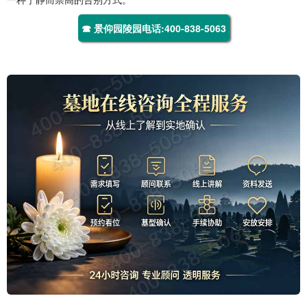
☎ 景仰园陵园电话:400-838-5063