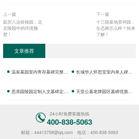
上一篇
下一篇
延庆八达岭陵园，北
十三陵墓地景仰园，
京陵园中的环境翘
生态葬怎么样？快来
楚！
了解！
文章推荐
温泉墓园室内寄存墓碑完整报
长城华人怀思堂室内单人碑位
价 防潮维保费用活动期减免
完整报价 追思厅使用费用减
思亲园陵园定制人文墓碑定价
天堂公墓老牌园区墓碑优惠汇
详解
免详解
明细 纪念空间免费开放使用
总 代祭服务低价配套选购详
详解
解
24小时免费客服热线
400-838-5063
邮箱：44413758@qq.com
电话：400-838-5063