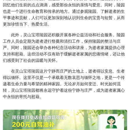
回忆他们生前的点点滴滴，感受那份永恒的亲情与爱意。同时，陵园
也是一个进行生命教育和传承的地方。通过参观陵园、了解逝者的生
平事迹和贡献，人们可以更加深刻地认识到生命的宝贵与短暂，从而
更加珍惜当下、热爱生活。
此外，
灵山宝塔陵园
还积极开展各种公益活动和社会服务。陵园
工作人员会定期为逝者进行祭奠和清扫工作，保持陵园的整洁与庄
严。同时，陵园还会举办各种纪念活动和讲座，为逝者家属提供心理
支持和慰藉。这些活动不仅有助于缓解逝者家属的悲痛情绪，还让他
们感受到了社会的温暖与关怀。
在
灵山宝塔陵园
这片宁静而庄严的土地上，逝者得以安息、生者
得以缅怀。这里不仅是一个承载着无数哀思与缅怀之地，更是一个传
递着生命力量与希望的精神家园。无论岁月如何变迁、时光如何流
转，
灵山宝塔陵园
都将永远守护着这份宁静与庄严，成为逝者家属心
中永恒的寄托与慰藉。