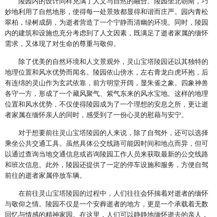
陵园内的设计同样充满了人文与自然的融合。陵园坐北朝南，巧
妙地利用了自然地形，使得每一处景致都显得和谐而庄严。园内青松
翠柏，绿树成荫，为逝者营造了一个宁静而清幽的环境。同时，陵园
内的建筑和设施也充分考虑到了人文因素，既满足了逝者家属的缅怀
需求，又体现了对生命的尊重与敬仰。
除了优美的自然环境和人文景观外，
灵山宝塔陵园
还以其独特的
地理位置和风水优势而闻名。陵园依山傍水，左右青龙白虎环抱，后
有连绵的灵山作为玄武依靠，前方明堂开阔，显朱雀之象。四象神兽
各守一方，形成了一个藏风聚气、紫气东来的风水宝地。这样的地理
位置和风水优势，不仅使得陵园成为了一个理想的安息之所，更让逝
者家属在缅怀亲人的同时，感受到了一份心灵的慰藉与安宁。
对于想要前往
灵山宝塔陵园
的人来说，除了自驾外，还可以选择
乘坐公共交通工具。虽然具体公交线路可能因时间和地点而异，但可
以通过查询当地交通信息或咨询陵园工作人员来获取最新的公交线路
和班次信息。此外，陵园还提供了一定的停车设施和服务，方便自驾
前往的逝者家属停放车辆。
在前往
灵山宝塔陵园
的过程中，人们往往会怀揣着对逝者的缅怀
与敬仰之情。陵园不仅是一个安葬逝者的地方，更是一个承载着无数
回忆与情感的精神家园。在这里，人们可以静静地缅怀逝去的亲人，