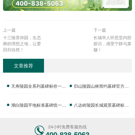
上一篇
下一篇
十三陵景仰园，生态
长城华人怀思堂内部
葬的理想之地，让爱
探访，感受宁静与肃
回归自然！
穆！
文章推荐
天寿陵园全系列墓碑标价一览
归山陵园山林简约墓碑官方定
多重购墓优惠限时申领详解
价 限时特惠减免刻字费用：
潮白陵园平地标准墓碑统一标
八达岭陵园长城观景墓碑标价
深度解析与优惠福利
价 活动期间减免园区管理费
公开 政府补贴叠加折扣政策
优惠详情及选择指南
详解
24小时免费客服热线
400-838-5063