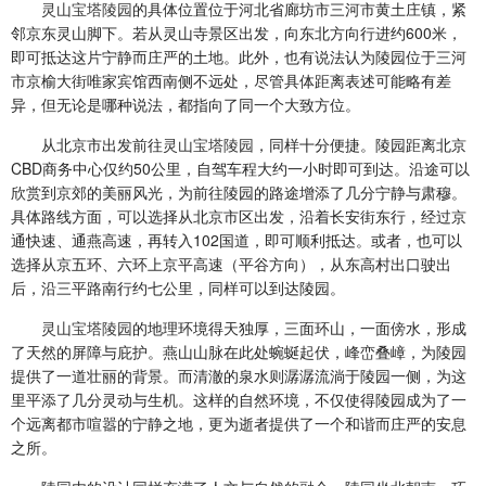
灵山宝塔陵园
的具体位置位于河北省廊坊市三河市黄土庄镇，紧
邻京东灵山脚下。若从灵山寺景区出发，向东北方向行进约600米，
即可抵达这片宁静而庄严的土地。此外，也有说法认为陵园位于三河
市京榆大街唯家宾馆西南侧不远处，尽管具体距离表述可能略有差
异，但无论是哪种说法，都指向了同一个大致方位。
从北京市出发前往
灵山宝塔陵园
，同样十分便捷。陵园距离北京
CBD商务中心仅约50公里，自驾车程大约一小时即可到达。沿途可以
欣赏到京郊的美丽风光，为前往陵园的路途增添了几分宁静与肃穆。
具体路线方面，可以选择从北京市区出发，沿着长安街东行，经过京
通快速、通燕高速，再转入102国道，即可顺利抵达。或者，也可以
选择从京五环、六环上京平高速（平谷方向），从东高村出口驶出
后，沿三平路南行约七公里，同样可以到达陵园。
灵山宝塔陵园
的地理环境得天独厚，三面环山，一面傍水，形成
了天然的屏障与庇护。燕山山脉在此处蜿蜒起伏，峰峦叠嶂，为陵园
提供了一道壮丽的背景。而清澈的泉水则潺潺流淌于陵园一侧，为这
里平添了几分灵动与生机。这样的自然环境，不仅使得陵园成为了一
个远离都市喧嚣的宁静之地，更为逝者提供了一个和谐而庄严的安息
之所。