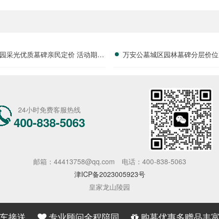
园采光优质墓碑亲民定价 活动期延
万安公墓城区园林墓碑分层价位
长免管理费年限详解
福利同步领取详解
24小时免费客服热线
400-838-5063
邮箱：44413758@qq.com
电话：400-838-5063
津ICP备2023005923号
皇家龙山陵园
车接送
专业顾问全程陪同
购墓优惠多赠品丰