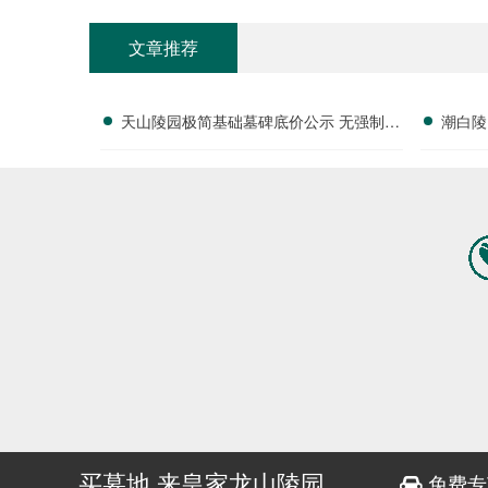
文章推荐
天山陵园极简基础墓碑底价公示 无强制增
潮白陵
值服务更实惠价格透明福利详解
买墓地 来皇家龙山陵园
免费专