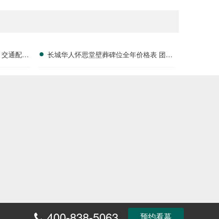
 交通配套
长城华人怀思堂壁葬碑位全年价格表 团购
享专属折扣福利详解
400-838-5063
富
预约看墓