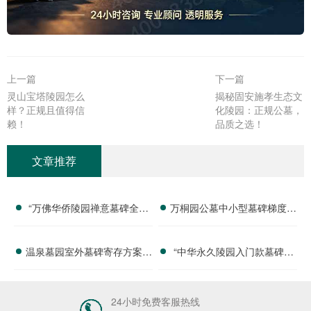
上一篇
下一篇
灵山宝塔陵园怎么
揭秘固安施孝生态文
样？正规且值得信
化陵园：正规公墓，
赖！
品质之选！
文章推荐
“万佛华侨陵园禅意墓碑全套
万桐园公墓中小型墓碑梯度报
定价 佛事礼仪服务购墓即赠
价 限时直降活动名额有限详
温泉墓园室外墓碑寄存方案：
“中华永久陵园入门款墓碑亲
详解与优惠分析”
解
应急存放配套活动减免政策详
民报价 一次性付清享折上
解
折：超值优惠与便捷选择的完
24小时免费客服热线