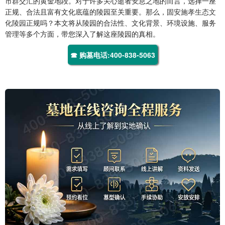
市群交汇的黄金地段。对于许多关心逝者安息之地的而言，选择一座
正规、合法且富有文化底蕴的陵园至关重要。那么，固安
施孝生态文
化陵园
正规吗？本文将从陵园的合法性、文化背景、环境设施、服务
管理等多个方面，带您深入了解这座陵园的真相。
☎ 购墓电话:400-838-5063