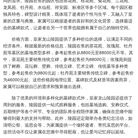
同的需求。陵园在售的园区包括茶花苑、桂花苑、菊花苑、兰花苑、
龙凤苑、牡丹苑、水仙苑、祥安园、标准区等多个区域。每个园区都
独具特色，碑型设计精美，既体现了逝者的个性与生平，又融入了皇
家的庄重与典雅。家属可以根据逝者的喜好和的文化背景，选择最适
合的墓碑款式，让逝者在另一个世界也能拥有属于自己的独特空间。
价格方面，
皇家龙山陵园
提供了多种价位的选择，以满足不同的
经济条件。根据最新的价格信息，陵园在售的茶花苑、玫瑰苑、牡丹
苑等墓区的墓地类型多样，参考起售价从8800元至88000元不等。其
中，茶花苑主要销售传统立碑，参考起售价为88000元；玫瑰苑则提
供了树葬、花坛葬、壁葬、传统立碑、艺术立碑、传统墓等多种类
型，参考起售价为9800元起；牡丹苑主要销售传统立碑，参考起售价
为46000元起。这些价格因地理位置、墓碑款式及材质等因素而异，
家属可以根据自己的需求和预算做出选择。
除了优美的环境和多样化的墓碑款式外，
皇家龙山陵园
还提供了
周到的服务。陵园提供一站式殡葬服务，包括墓地选购、安葬仪式、
后期维护等各个环节。专业的团队将全程陪伴家属，确保在悲痛中能
够得到最大的支持与帮助。此外，陵园还定期举办各类纪念活动，如
清明公祭、追思会等，为家属提供一个缅怀逝者、寄托哀思的平台。
这些活动不仅让家属在悲痛中寻得慰藉，也让爱与记忆得以延续。