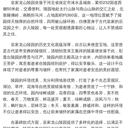
皇家龙山陵园
坐落于河北省保定市涞水县城南，紧邻232国道西
侧50米处，交通便利。陵园地处太行山脉与燕山山脉的交汇之处，北
靠睡佛岭，南眺拒马河，占地面积约360亩。这一地理位置赋予了陵
园得天独厚的自然环境，四周被山脉环抱，仿佛置身于古代皇家的后
花园之中。步入陵园，每一处景观都透露着匠心独运，让人不禁感叹
其之佳。
皇家龙山陵园
的历史文化底蕴深厚，自古以来便是宝地。这里曾
是古代皇帝安葬的陵寝区，清朝怡贤亲王胤祥的陵墓便坐落于此，彰
显出陵园的尊贵与庄严。陵园内部主殿高达十余米，内部供奉着地藏
王菩萨，寓意着逝者在陵园得到庇护，得以安享极乐。这一设计不仅
体现了对逝者的尊重与缅怀，也寄托了家属对逝者安息的美好愿望。
陵园的环境优美，充分利用地形优势，打造了多个生态景观区。
湖泊、草坪、花海等自然景观错落有致，为逝者营造了一个宁静、和
谐的生态环境。园内绿树成荫，花香四溢，四季景色各异，美不胜
收。春天，万物复苏，鲜花盛开；夏天，绿树成荫，凉风习习；秋
天，枫叶如火，层林尽染；冬天，银装素裹，静谧祥和。这样的环境
不仅让逝者得以安息，也让前来缅怀的家属在悲痛中寻得一丝慰藉。
在墓碑款式方面，
皇家龙山陵园
提供了多样化的选择，以满足不