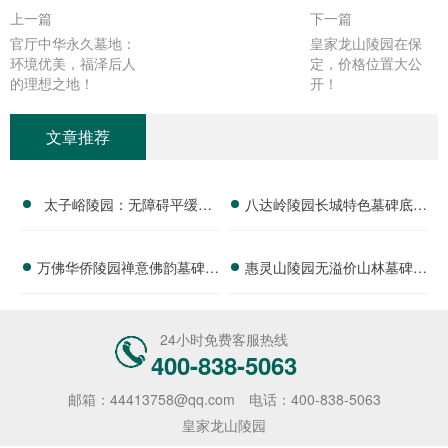
上一篇
下一篇
官厅中华永久墓地：
皇家龙山陵园在保
环境优美，福泽后人
定，价格位置大公
的理想之地！
开！
文章推荐
太子峪陵园：无障碍平缓墓
八达岭陵园长城特色墓碑底价
碑，亲民售价，老年家庭更享
公示 基础祭扫工具免费附赠
万佛华侨陵园禅意佛韵墓碑梯
惠灵山陵园无溢价山林墓碑完
额外减免
详解
度价位 法会配套随单赠送详
整报价及淡季特惠政策详解
解
24小时免费客服热线
400-838-5063
邮箱：44413758@qq.com
电话：400-838-5063
皇家龙山陵园