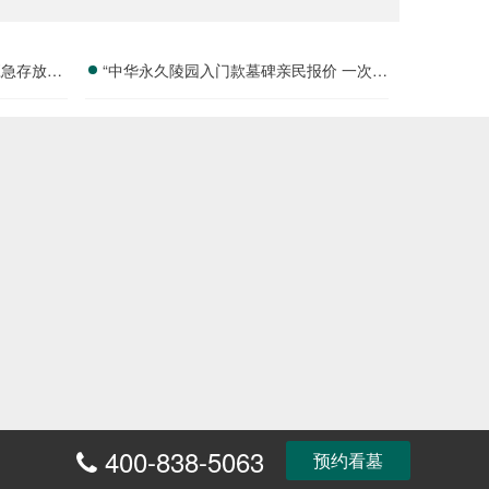
应急存放配
“中华永久陵园入门款墓碑亲民报价 一次性
付清享折上折：超值优惠与便捷选择的完
美结合”
400-838-5063
富
预约看墓