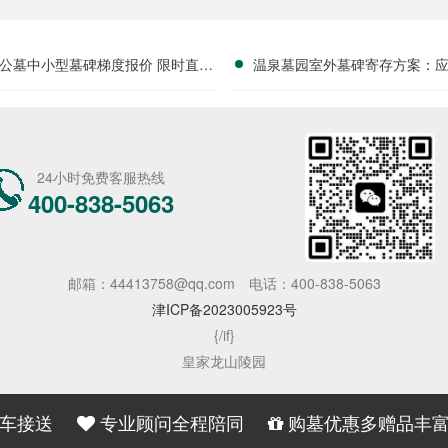
公墓中小型墓碑梯度报价 限时直降
温泉墓园室外墓碑寄存方案：
活动名额有限详解
套活动减免政策详解
24小时免费客服热线
400-838-5063
邮箱：44413758@qq.com
电话：400-838-5063
津ICP备2023005923号
{/if}
皇家龙山陵园
车接送
专业顾问全程陪同
购墓优惠多赠品丰