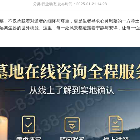
分类:行业动态 发布时间：2025-01-21 14:28
墓，不仅承载着对逝者的缅怀与尊重，更是生者寻求心灵慰藉的一方净土
远离尘嚣的世外桃源。这里，每一处风景都透露着宁静与安详，让每一位