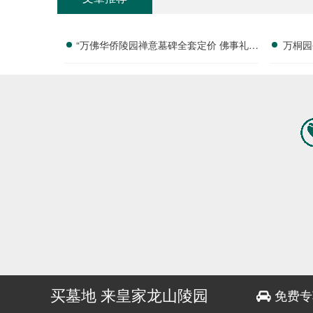
“万佛华侨陵园禅意墓碑全套定价 佛事礼仪
万桐园
服务购墓即赠详解与优惠分析”
买墓地 来皇家龙山陵园
免费专