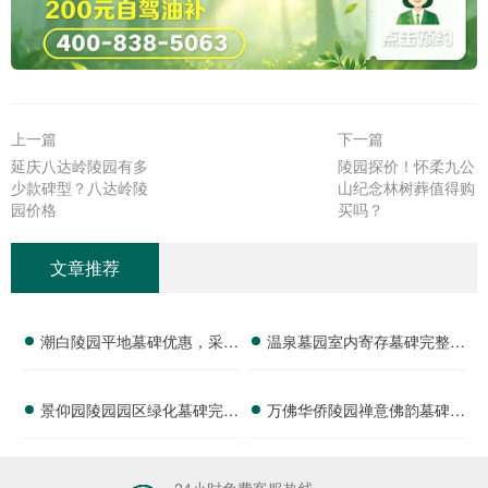
上一篇
下一篇
延庆八达岭陵园有多
陵园探价！怀柔九公
少款碑型？八达岭陵
山纪念林树葬值得购
园价格
买吗？
文章推荐
潮白陵园平地墓碑优惠，采光
温泉墓园室内寄存墓碑完整报
通风佳，特价限量，节哀顺
价 防潮维保费用活动期减免
景仰园陵园园区绿化墓碑完整
万佛华侨陵园禅意佛韵墓碑完
变，安息之选
详解
报价 常年养护不收取额外费
整报价 祈福祭祀服务免费赠
用详解
送详解