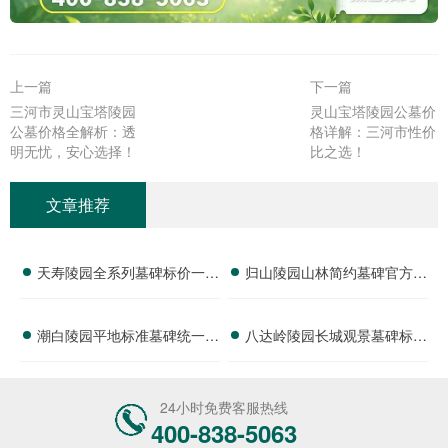
上一篇
下一篇
三河市灵山宝塔陵园
灵山宝塔陵园公墓价
公墓价格全解析：透
格详解：三河市性价
明无忧，安心选择！
比之选！
文章推荐
天寿陵园全系列墓碑标价一览
归山陵园山林简约墓碑官方定
多重购墓优惠限时申领详解
价 限时特惠减免刻字费用：
潮白陵园平地标准墓碑统一标
八达岭陵园长城观景墓碑标价
深度解析与优惠福利
价 活动期间减免园区管理费
公开 政府补贴叠加折扣政策
优惠详情及选择指南
详解
24小时免费客服热线
400-838-5063