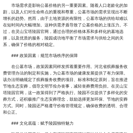
市场需求是影响公墓价格的另一重要因素。随着人口老龄化的加
剧，以及人们对生命终点的重视和尊重，公墓市场的需求呈现出不断
增长的趋势。然而，由于土地资源的有限性，公墓市场的供给却难以
在短时间内大幅增加。这种供需矛盾导致了公墓价格的上涨压力。不
过，在
灵山宝塔陵园官网
，通过合理的价格体系和多样化的墓地选
择，以及优质的服务，陵园成功地平衡了市场需求与供给之间的关
系，确保了价格的相对稳定。
### 政策因素：规范市场秩序的保障
在公墓市场，政策因素同样发挥着重要作用。河北省殡葬服务收
费管理办法的制定和实施，为公墓市场的健康发展提供了有力保障。
该办法明确规定了殡葬服务收费的项目、标准和制定原则，旨在推进
节地生态安葬，倡导文明节俭办丧事，减轻丧葬费用负担。在
灵山宝
塔陵园官网
，这一政策得到了严格执行。陵园不仅提供了多样化的安
葬方式，还积极推广生态安葬理念，鼓励选择更加环保、节地的安葬
方式。同时，陵园还严格遵守价格管理规定，确保收费的透明、合理
和公正。
### 文化底蕴：赋予陵园独特魅力