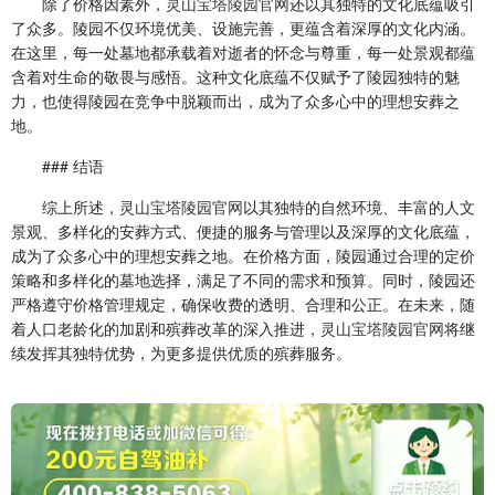
除了价格因素外，
灵山宝塔陵园官网
还以其独特的文化底蕴吸引
了众多。陵园不仅环境优美、设施完善，更蕴含着深厚的文化内涵。
在这里，每一处墓地都承载着对逝者的怀念与尊重，每一处景观都蕴
含着对生命的敬畏与感悟。这种文化底蕴不仅赋予了陵园独特的魅
力，也使得陵园在竞争中脱颖而出，成为了众多心中的理想安葬之
地。
### 结语
综上所述，
灵山宝塔陵园官网
以其独特的自然环境、丰富的人文
景观、多样化的安葬方式、便捷的服务与管理以及深厚的文化底蕴，
成为了众多心中的理想安葬之地。在价格方面，陵园通过合理的定价
策略和多样化的墓地选择，满足了不同的需求和预算。同时，陵园还
严格遵守价格管理规定，确保收费的透明、合理和公正。在未来，随
着人口老龄化的加剧和殡葬改革的深入推进，
灵山宝塔陵园官网
将继
续发挥其独特优势，为更多提供优质的殡葬服务。