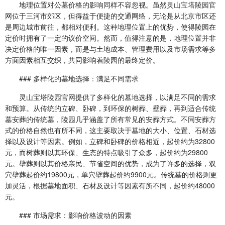
地理位置对公墓价格的影响同样不容忽视。虽然
灵山宝塔陵园官
网
位于三河市郊区，但得益于便捷的交通网络，无论是从北京市区还
是周边城市前往，都相对便利。这种地理位置上的优势，使得陵园在
定价时拥有了一定的议价空间。然而，值得注意的是，地理位置并非
决定价格的唯一因素，而是与土地成本、管理费用以及市场需求等多
方面因素相互交织，共同影响着陵园的最终定价。
### 多样化的墓地选择：满足不同需求
灵山宝塔陵园官网
提供了多样化的墓地选择，以满足不同的需求
和预算。从传统的立碑、卧碑，到环保的树葬、壁葬，再到适合传统
墓安葬的传统墓，陵园几乎涵盖了所有常见的安葬方式。不同安葬方
式的价格自然也有所不同，这主要取决于墓地的大小、位置、石材选
择以及设计等因素。例如，立碑和卧碑的价格相近，起价约为32800
元，而树葬则以其环保、生态的特点吸引了众多，起价约为29800
元。壁葬则以其价格亲民、节省空间的优势，成为了许多的选择，双
穴壁葬起价约19800元，单穴壁葬起价约9900元。传统墓的价格则更
加灵活，根据墓地面积、石材及设计等因素有所不同，起价约48000
元。
### 市场需求：影响价格波动的因素