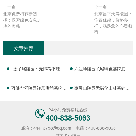
上一篇
下一篇
北京免费树葬新选
北京昌平天寿陵园：
择：探索绿色安息之
位置优越，价格多
地的奥秘
样，满足您的心灵归
宿
文章推荐
太子峪陵园：无障碍平缓墓
八达岭陵园长城特色墓碑底价
碑，亲民售价，老年家庭更享
公示 基础祭扫工具免费附赠
万佛华侨陵园禅意佛韵墓碑梯
惠灵山陵园无溢价山林墓碑完
额外减免
详解
度价位 法会配套随单赠送详
整报价及淡季特惠政策详解
解
24小时免费客服热线
400-838-5063
邮箱：44413758@qq.com
电话：400-838-5063
皇家龙山陵园