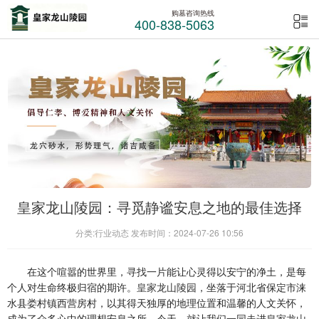
购墓咨询热线
400-838-5063
皇家龙山陵园：寻觅静谧安息之地的最佳选择
分类:行业动态 发布时间：2024-07-26 10:56
在这个喧嚣的世界里，寻找一片能让心灵得以安宁的净土，是每
个人对生命终极归宿的期许。
皇家龙山陵园
，坐落于河北省保定市涞
水县娄村镇西营房村，以其得天独厚的地理位置和温馨的人文关怀，
成为了众多心中的理想安息之所。今天，就让我们一同走进
皇家龙山